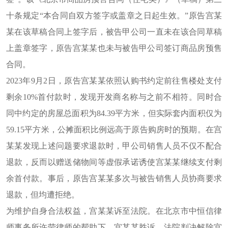
十条规定“本合同自双方签字或盖章之日起生效。”原告宫某
某在该草稿合同上签字后，被告甲公司一直未在该合同草稿
上盖章签字，原告宫某某也未与被告甲公司签订商品房预售
合同。
2023年9月2日，原告宫某某依照认购书约定前往售楼处支付
剩余10%首付款时，发现开发商名称与之前不相符。同时合
同中约定的房屋总面积为84.39平方米，但实际套内面积仅为
59.15平方米，公摊面积比例远高于原告购房时的预期。在宫
某某发现上述问题要求退款时，甲公司销售人员不仅不配合
退款，反而以赠送储物间等虚假承诺诱使宫某某继续支付剩
余首付款。事后，原告宫某某多次与被告销售人员协商要求
退款，但均遭拒绝。
为维护自身合法权益，宫某某诉至法院。在北京市中恒信律
师事务所许莹律师的帮助下，宫某某胜诉，法院判决解除宫